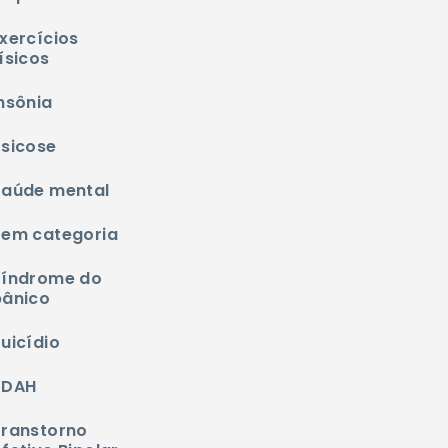
xercícios
ísicos
nsônia
Psicose
Saúde mental
Sem categoria
Síndrome do
pânico
uicídio
TDAH
Transtorno