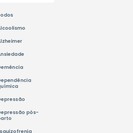
Todos
Alcoolismo
Alzheimer
Ansiedade
Demência
Dependência
química
Depressão
Depressão pós-
parto
squizofrenia