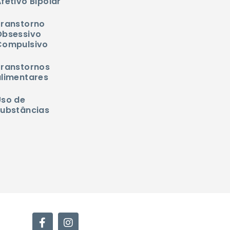
fetivo Bipolar
Transtorno
Obsessivo
Compulsivo
Transtornos
alimentares
Uso de
substâncias