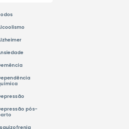
Todos
Alcoolismo
Alzheimer
Ansiedade
Demência
Dependência
química
Depressão
Depressão pós-
parto
squizofrenia