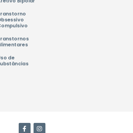
fetivo Bipolar
Transtorno
Obsessivo
Compulsivo
Transtornos
alimentares
Uso de
substâncias