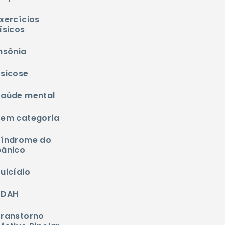
xercícios
ísicos
nsônia
Psicose
Saúde mental
Sem categoria
Síndrome do
pânico
uicídio
TDAH
Transtorno