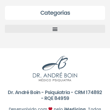
Categorias
Dr. André Boin - Psiquiatria - CRM 174892
- RQE 84959
Desenvolvido com
pelo
iMedicina
. Todos