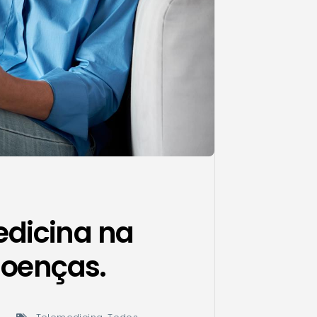
edicina na
doenças.