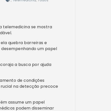
,
Telemedicina
,
Todos
 telemedicina se mostra
dável.
 ela quebra barreiras e
de, desempenhando um papel
coraja a busca por ajuda
hamento de condições
crucial na detecção precoce
mbém assume um papel
 médicos podem disseminar