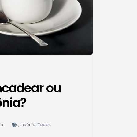
ncadear ou
ônia?
in
,
Insônia
,
Todos