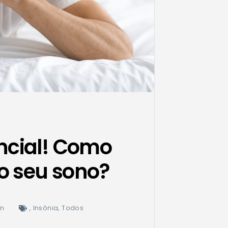
ncial! Como
o seu sono?
in
,
Insônia
,
Todos