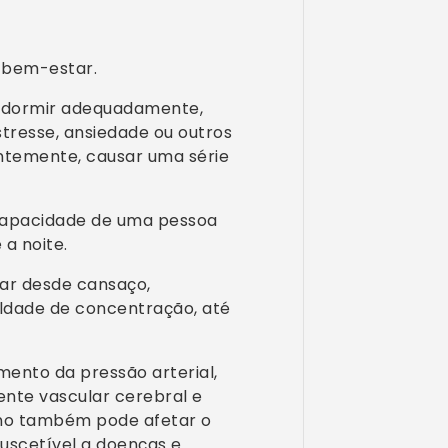
 bem-estar.
m dormir adequadamente,
stresse, ansiedade ou outros
entemente, causar uma série
 capacidade de uma pessoa
a noite.
ar desde cansaço,
iculdade de concentração, até
ento da pressão arterial,
ente vascular cerebral e
ono também pode afetar o
uscetível a doenças e