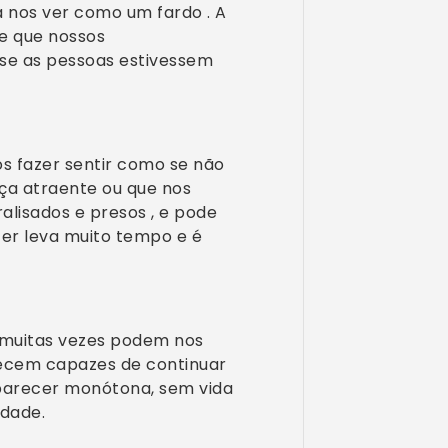
nos ver como um fardo . A
e que nossos
 se as pessoas estivessem
os fazer sentir como se não
ça atraente ou que nos
lisados ​​e presos , e pode
zer leva muito tempo e é
o muitas vezes podem nos
recem capazes de continuar
parecer monótona, sem vida
idade.